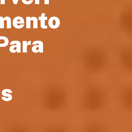
mento
 Para
es