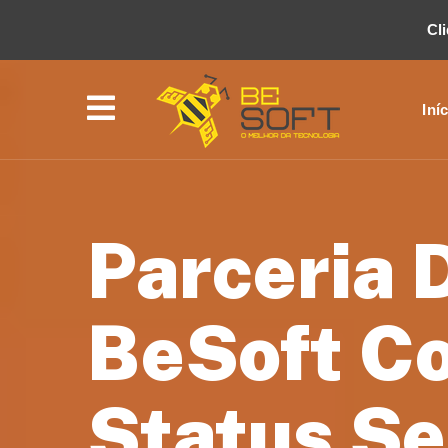
Cl
Iní
Parceria 
BeSoft C
Status Se