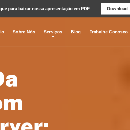
ique para baixar nossa apresentação em PDF
Download
cio
Sobre Nós
Serviços
Blog
Trabalhe Conosco
Da
om
rver: